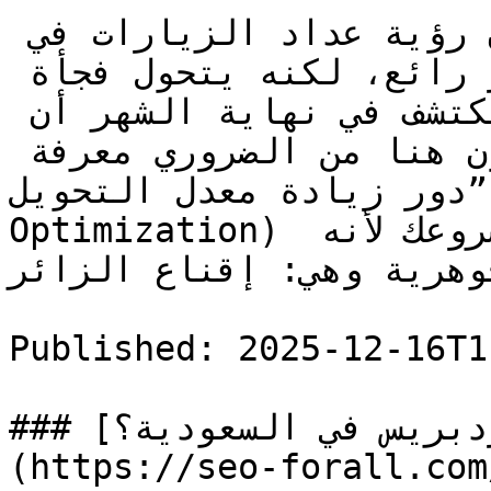
دعنا نعترف في البداية أن رؤية عداد الزيارات في 
موقعك يرتفع يوميًا هو شعور رائع، لكنه يتحول فجأة 
إلى إحباط شديد عندما تكتشف في نهاية الشهر أن 
المحصلة في البنك “صفر”، يكون هنا من الضروري معرفة 
دور زيادة معدل التحويل” (Conversion Rate 
Optimization) فهو بمثابة طوق النجاة لمشروعك لأنه 
هرية وهي: إقناع الزائر […]
Published: 2025-12-16T1
### [أفضل شركة برمجة مواقع ووردبريس في السعودية؟]
(https://seo-forall.com