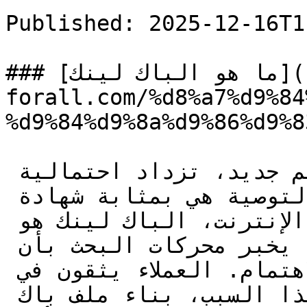
Published: 2025-12-16T1
### [ما هو الباك لينك](https://seo-
forall.com/%d8%a7%d9%84
%d9%84%d9%8a%d9%86%d9%83
عندما يوصي شخص تثق به بمطعم جديد، تزداد احتمالية 
تجربتك له بشكل كبير، هذه التوصية هي بمثابة شهادة 
ثقة تمنحها للمطعم، في عالم الإنترنت، الباك لينك هو 
هذه التوصية الرقمية، وهو ما يخبر محركات البحث بأن 
موقعك يستحق الثقة والاهتمام. العملاء يثقون في 
التوصيات، وجوجل كذلك، لهذا السبب، بناء ملف باك 