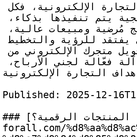
لا شيء يحدث بالصدفة في عالم التجارة الإلكترونية، فكل 
خطوة، وكل هدف، وكل استراتيجية يتم تنفيذها بذكاء، 
تقودك في النهاية إلى نتائج مُرضية ومبيعات عالية، 
بعكس العمل العشوائي الذي يفتقد للرؤية والتخطيط 
الواضح، إذا كنت تطمح لتحويل متجرك الإلكتروني من 
مجرد واجهة عرض جميلة إلى آلة فعّالة لجني الأرباح، 
اف التجارة الإلكترونية […]
Published: 2025-12-16T1
### [ما هي تجارة المنتجات الرقمية؟](https://seo-
forall.com/%d8%aa%d8%ac