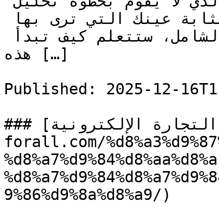
يكون حال رائد الأعمال الذي لا يقوم بخطوة تحليل 
المنافسين، التي تعتبر بمثابة عينك التي ترى بها 
السوق بوضوح. في هذا الدليل الشامل، ستتعلم كيف تبدأ 
هذه […]

Published: 2025-12-16T1
### [أبرز أهداف التجارة الإلكترونية](https://seo-
forall.com/%d8%a3%d9%87
%d8%a7%d9%84%d8%aa%d8%a
%d8%a7%d9%84%d8%a7%d9%8
9%86%d9%8a%d8%a9/)
