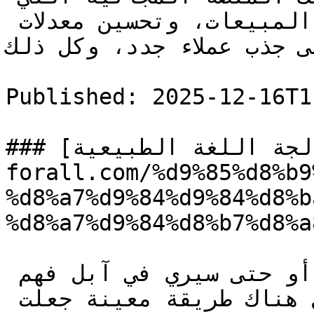
تقدمها جوجل بهدف زيادة المبيعات، وتحسين معدلات 
 جذب عملاء جدد، وكل ذلك […]
Published: 2025-12-16T1
### [معالجة اللغة الطبيعية (NLP)](https://seo-
forall.com/%d9%85%d8%b9
%d8%a7%d9%84%d9%84%d8%b
%d8%a7%d9%84%d8%b7%d8%a
كيف يمكن لمساعد جوجل أو حتى سيري في آبل فهم 
أوامرنا الصوتية المعقدة؟ وهل هناك طريقة معينة جعلت 