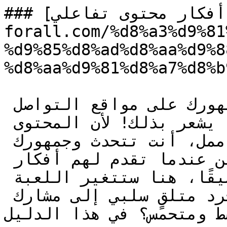
### [أفكار محتوى تفاعلي](https://seo-
forall.com/%d8%a3%d9%81
%d9%85%d8%ad%d8%aa%d9%8
%d8%aa%d9%81%d8%a7%d8%b
هل مللت من قلة تفاعل جمهورك على مواقع التواصل 
الاجتماعي؟ عميلك أيضًا يشعر بذلك! لأن المحتوى 
التقليدي أشبه بمونولوج ممل، أنت تتحدث وجمهورك 
يستمع (أو لا يستمع!)، لكن عندما تقدم لهم أفكار 
محتوى تفاعلي يخلق حوارًا شيقًا، هنا ستتغير اللعبة 
بالكامل لأن تُحوّل العميل من مجرد متلقٍ سلبي إلى مشارك 
ط ومتحمس؟ في هذا الدليل، […]