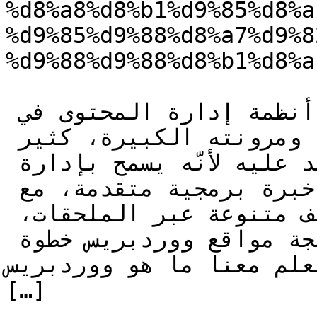
%d8%a8%d8%b1%d9%85%d8%a
%d9%85%d9%88%d8%a7%d9%8
%d9%88%d9%88%d8%b1%d8%a
يُعتبر ووردبريس من أشهر أنظمة إدارة المحتوى في 
العالم، وذلك لسهولة استخدامه ومرونته الكبيرة، كثير 
من الشركات والمؤسسات تعتمد عليه لأنّه يسمح بإدارة 
المحتوى دون الحاجة إلى خبرة برمجية متقدمة، مع 
إمكانية إضافة خصائص ووظائف متنوعة عبر الملحقات، 
لذلك يُعد اختيار شركة برمجة مواقع ووردبريس خطوة 
لم معنا ما هو ووردبريس، 
[…]
