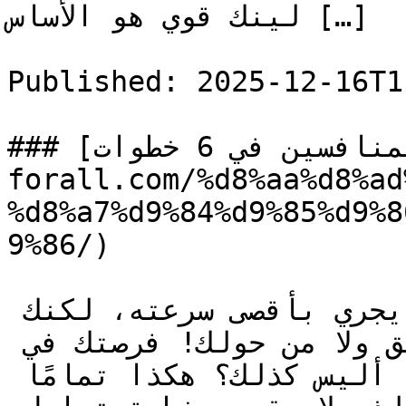
لينك قوي هو الأساس […]

Published: 2025-12-16T1
### [تحليل المنافسين في 6 خطوات](https://seo-
forall.com/%d8%aa%d8%ad
%d8%a7%d9%84%d9%85%d9%8
9%86/)

تخيل أنك في سباق ضخم، والكل يجري بأقصى سرعته، لكنك 
وحدك لا تعرف اتجاه الطريق ولا من حولك! فرصتك في 
الفوز ستكون ضئيلة للغاية، أليس كذلك؟ هكذا تمامًا 