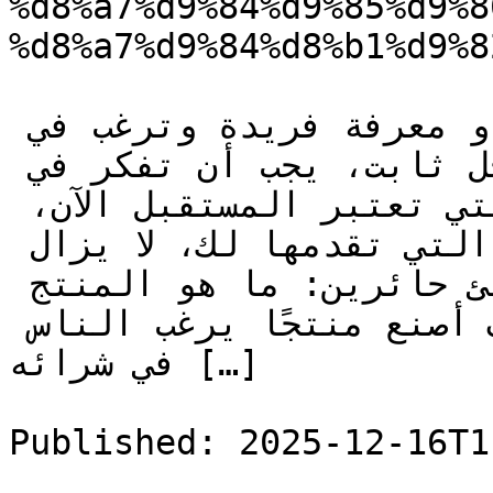
%d8%a7%d9%84%d9%85%d9%8
%d8%a7%d9%84%d8%b1%d9%8
إذا كنت تمتلك مهارة معينة أو معرفة فريدة وترغب في 
الاستفادة منها لتحصل على دخل ثابت، يجب أن تفكر في 
تجارة المنتجات الرقمية، التي تعتبر المستقبل الآن، 
لكن رغم الفرص الهائلة التي تقدمها لك، لا يزال 
الكثيرون يقفون على الشاطئ حائرين: ما هو المنتج 
الرقمي الذي يمكنني بيعه؟ كيف أصنع منتجًا يرغب الناس 
في شرائه […]

Published: 2025-12-16T1