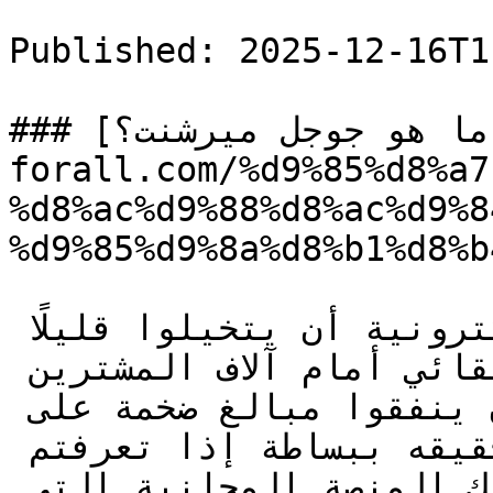
Published: 2025-12-16T1
### [ما هو جوجل ميرشنت؟](https://seo-
forall.com/%d9%85%d8%a7
%d8%ac%d9%88%d8%ac%d9%8
%d9%85%d9%8a%d8%b1%d8%b
نريد من أصحاب المتاجر الإلكترونية أن يتخيلوا قليلًا 
فكرة عرض منتجاتهم بشكل تلقائي أمام آلاف المشترين 
الجاهزين للشراء… دون أن ينفقوا مبالغ ضخمة على 
الإعلانات! هذا الأمر يمكن تحقيقه ببساطة إذا تعرفتم 
على ما هو جوجل ميرشنت، تلك المنصة المجانية التي 