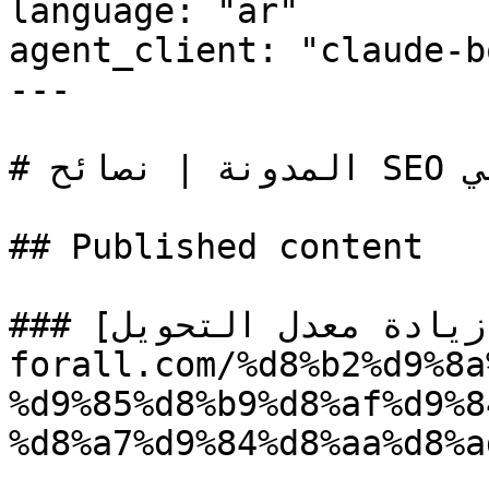
language: "ar"

agent_client: "claude-bo
---

# المدونة | نصائح SEO والتسويق الرقمي – SEO-ForAll

## Published content

### [زيادة معدل التحويل](https://seo-
forall.com/%d8%b2%d9%8a
%d9%85%d8%b9%d8%af%d9%8
%d8%a7%d9%84%d8%aa%d8%a