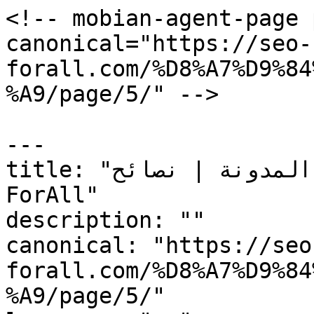
<!-- mobian-agent-page 
canonical="https://seo-
forall.com/%D8%A7%D9%84
%A9/page/5/" -->

---

title: "المدونة | نصائح SEO والتسويق الرقمي – SEO-
ForAll"

description: ""

canonical: "https://seo
forall.com/%D8%A7%D9%84
%A9/page/5/"
