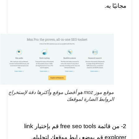
مجانيًا به.
موقع موز moz هو أفضل موقع وأكثرها دقة لإستخراج
الروابط الضارة لموقعك
2- من قائمة free seo tools قم بإختيار link
explorer قم بوضع رابط موقعك لتحليله.