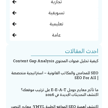
تجارية
تسويقية
تعليمية
عامة
احدث المقالات
كيفية تحليل فجوات المحتوى Content Gap Analysis
SEO للمحامين والمكاتب القانونية – استراتيجية متخصصة
| SEO For All
ما تأثير معايير جوجل E-E-A-T على ترتيب موقعك؟
اكتشف التحديثات الجديدة في 2026
اكتشف أهمية SEO المواقع الطبية YMYL: معايير التصدر